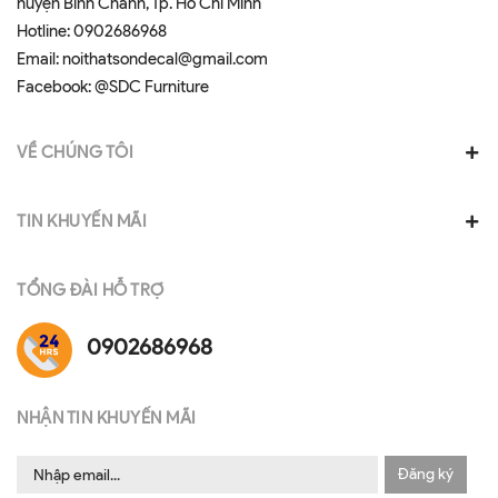
huyện Bình Chánh, Tp. Hồ Chí Minh
Hotline:
0902686968
Email:
noithatsondecal@gmail.com
Facebook:
@SDC Furniture
VỀ CHÚNG TÔI
TIN KHUYẾN MÃI
TỔNG ĐÀI HỖ TRỢ
0902686968
NHẬN TIN KHUYẾN MÃI
Đăng ký