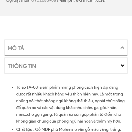
Gọi đặt mua:
0902686968
(Miễn phí, 8-21h cả T7,CN)
MÔ TẢ
THÔNG TIN
Tủ áo TA-03 là sản phẩm mang phong cách hiện đại đang
được rất nhiều khách hàng yêu thích hiện nay. Là một trong
những nội thất phòng ngủ không thể thiếu, ngoài chức năng
để quần áo và các vật dụng khác như chăn, ga, gối, khăn,
màn…cho gọn gàng. Tủ quần áo còn góp phần tô điểm cho
không gian chung của phòng ngủ hài hòa và thẩm mỹ hơn.
Chất liệu : Gỗ MDF phủ Melamine vân gỗ màu vàng, trắng,