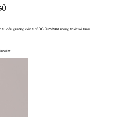
GỦ
m tủ đầu giường đến từ
SDC Furniture
mang thiết kế hiện
malist.