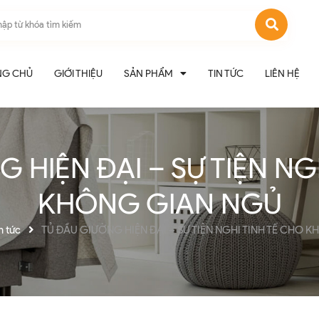
NG CHỦ
GIỚI THIỆU
SẢN PHẨM
TIN TỨC
LIÊN HỆ
 HIỆN ĐẠI – SỰ TIỆN NG
KHÔNG GIAN NGỦ
n tức
TỦ ĐẦU GIƯỜNG HIỆN ĐẠI – SỰ TIỆN NGHI TINH TẾ CHO 