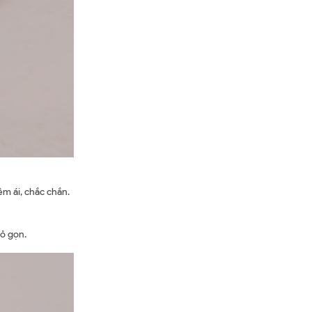
m ái, chắc chắn.
hỏ gọn.