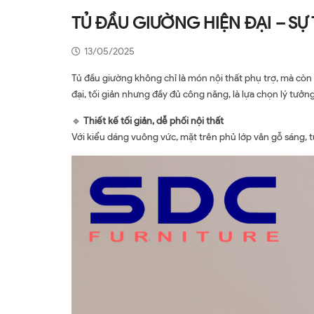
TỦ ĐẦU GIƯỜNG HIỆN ĐẠI – SỰ
13/05/2025
Tủ đầu giường không chỉ là món nội thất phụ trợ, mà cò
đại, tối giản nhưng đầy đủ công năng, là lựa chọn lý tưởn
🔹
Thiết kế tối giản, dễ phối nội thất
Với kiểu dáng vuông vức, mặt trên phủ lớp vân gỗ sáng, 