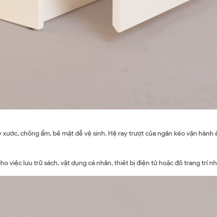
xước, chống ẩm, bề mặt dễ vệ sinh. Hệ ray trượt của ngăn kéo vận hành ê
o việc lưu trữ sách, vật dụng cá nhân, thiết bị điện tử hoặc đồ trang trí n