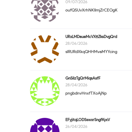
09/07/2026
oufQSUvXrhNKIImjZrCEOgK
URxLMDaueMcVXfiZksDvgQrd
28/06/2026
slRURdXkqQHHMvaMYYcing
GnSilzTgQrMiqsAsfF
28/04/2026
pngbdnvHnxfTXoAjNp
EFyjitqLODSswxrSngfKyxV
26/04/2026