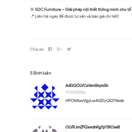
🎯
SDC Furniture – Giải pháp nội thất thông minh cho tổ
📍 Liên hệ ngay để được tư vấn và báo giá chi tiết!
Chia sẻ:
5 Bình luận
AdGQOLVCsVsmShymSh
11/07/2026
HPOWbwVgyLwAQDyQQTResb
OLVRJmZPQxwdnKgYpYBlOxeB