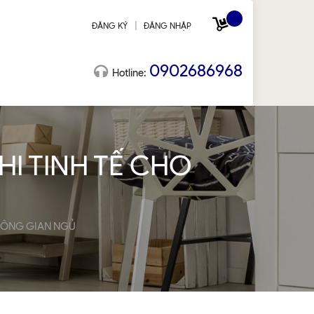
|
ĐĂNG KÝ
ĐĂNG NHẬP
0902686968
Hotline:
HI TINH TẾ CHO
KHÔNG GIAN NGỦ