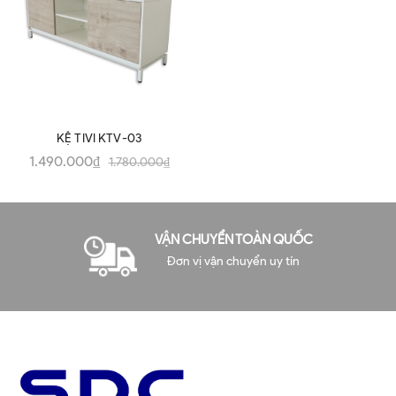
KỆ TIVI KTV-03
1.490.000₫
1.780.000₫
VẬN CHUYỂN TOÀN QUỐC
Đơn vị vận chuyển uy tín