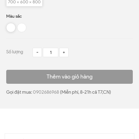
700 x 600 x 800
Màu sắc
Số lượng
-
+
Thêm vào giỏ hàng
Gọi đặt mua:
0902686968
(Miễn phí, 8-21h cả T7,CN)