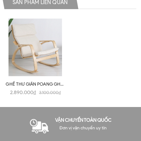
SẢN PHẨM LIÊN QUAN
GHẾ THƯ GIÃN POANG GHL-
01
2.890.000₫
3.100.000₫
VẬN CHUYỂN TOÀN QUỐC
Đơn vị vận chuyển uy tín