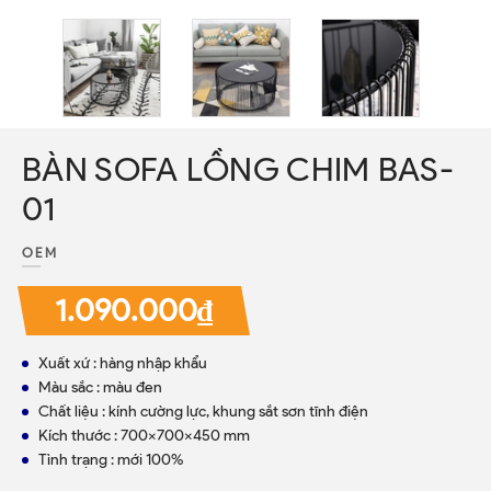
BÀN SOFA LỒNG CHIM BAS-
01
OEM
1.090.000₫
Xuất xứ : hàng nhập khẩu
Màu sắc : màu đen
Chất liệu : kính cường lực, khung sắt sơn tĩnh điện
Kích thước : 700x700x450 mm
Tình trạng : mới 100%