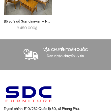
Bộ sofa gỗ Scandinavian – Nhẹ
nhàng, tinh tế cho không gian
9.450.000₫
sống
VẬN CHUYỂN TOÀN QUỐC
Đơn vị vận chuyển uy tín
Trụ sở chính: E10/282 Quốc lộ 50, xã Phong Phú,